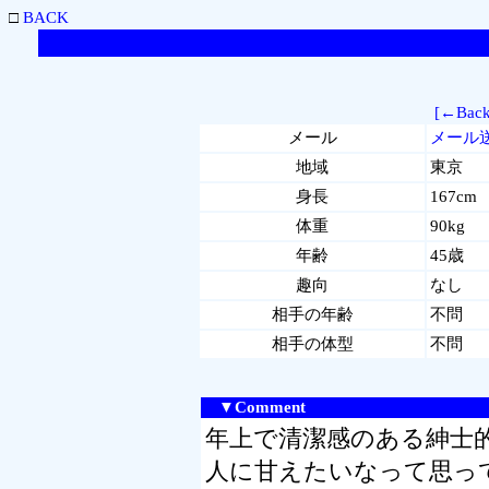
□
BACK
[←Back
メール
メール
地域
東京
身長
167cm
体重
90kg
年齢
45歳
趣向
なし
相手の年齢
不問
相手の体型
不問
▼Comment
年上で清潔感のある紳士
人に甘えたいなって思っ