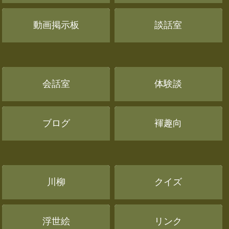
動画掲示板
談話室
会話室
体験談
ブログ
褌趣向
川柳
クイズ
浮世絵
リンク